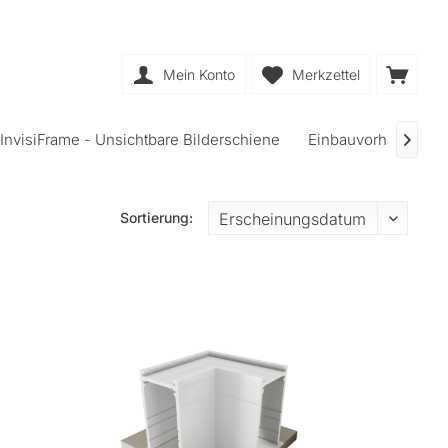
Mein Konto
Merkzettel
InvisiFrame - Unsichtbare Bilderschiene
Einbauvorhangschi

Sortierung: