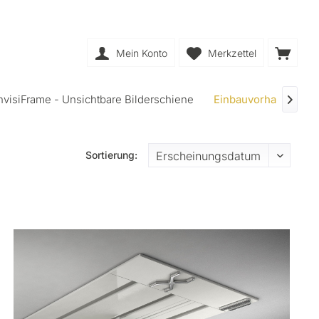
Mein Konto
Merkzettel
nvisiFrame - Unsichtbare Bilderschiene
Einbauvorhangschie

Sortierung: