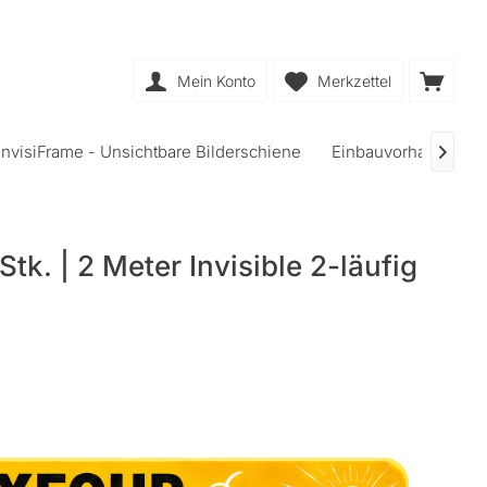
Mein Konto
Merkzettel
InvisiFrame - Unsichtbare Bilderschiene
Einbauvorhangschi

tk. | 2 Meter Invisible 2-läufig