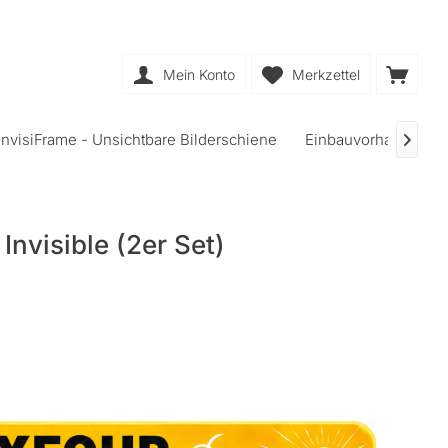
Mein Konto
Merkzettel
InvisiFrame - Unsichtbare Bilderschiene
Einbauvorhangschi

 Invisible (2er Set)