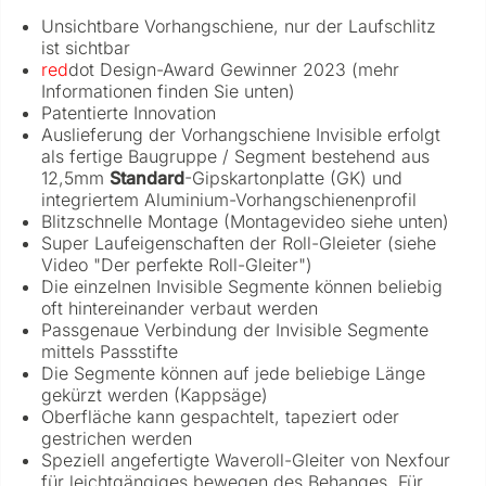
Unsichtbare Vorhangschiene, nur der Laufschlitz
ist sichtbar
red
dot Design-Award Gewinner 2023 (mehr
Informationen finden Sie unten)
Patentierte Innovation
Auslieferung der Vorhangschiene Invisible erfolgt
als fertige Baugruppe / Segment bestehend aus
12,5mm
Standard
-Gipskartonplatte (GK) und
integriertem Aluminium-Vorhangschienenprofil
Blitzschnelle Montage (Montagevideo siehe unten)
Super Laufeigenschaften der Roll-Gleieter (siehe
Video "Der perfekte Roll-Gleiter")
Die einzelnen Invisible Segmente können beliebig
oft hintereinander verbaut werden
Passgenaue Verbindung der Invisible Segmente
mittels Passstifte
Die Segmente können auf jede beliebige Länge
gekürzt werden (Kappsäge)
Oberfläche kann gespachtelt, tapeziert oder
gestrichen werden
Speziell angefertigte Waveroll-Gleiter von Nexfour
für leichtgängiges bewegen des Behanges. Für