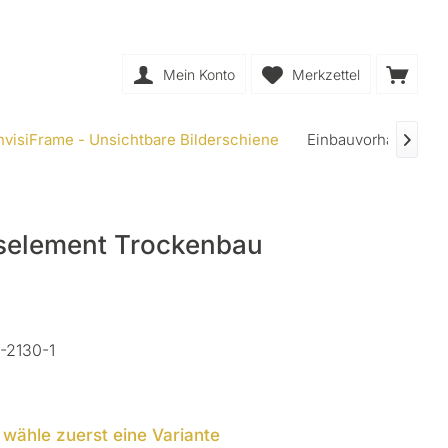
Mein Konto
Merkzettel
nvisiFrame - Unsichtbare Bilderschiene
Einbauvorhangschi

selement Trockenbau
-2130-1
e wähle zuerst eine Variante