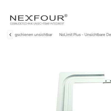
Vorhangschienen unsichtbar
NoLimit Plus - Unsichtbare D
