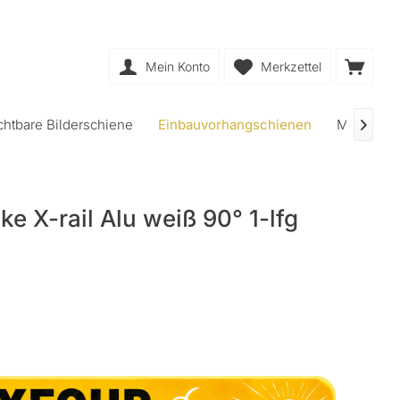
Mein Konto
Merkzettel
chtbare Bilderschiene
Einbauvorhangschienen
Muster be

e X-rail Alu weiß 90° 1-lfg