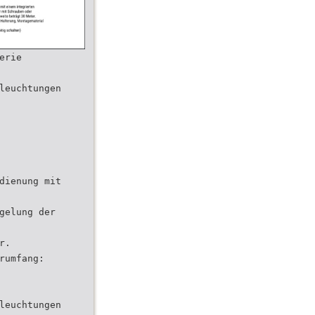
erie
leuchtungen
dienung mit
gelung der
r.
rumfang:
leuchtungen