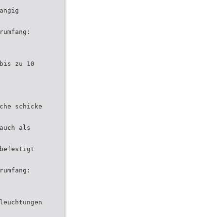
ängig
rumfang:
bis zu 10
che schicke
auch als
befestigt
rumfang:
leuchtungen