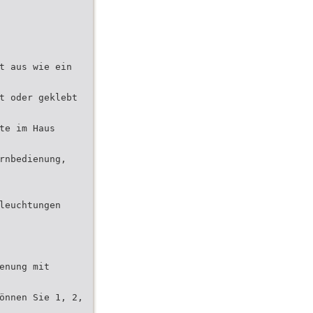
t aus wie ein
t oder geklebt
te im Haus
rnbedienung,
leuchtungen
enung mit
önnen Sie 1, 2,