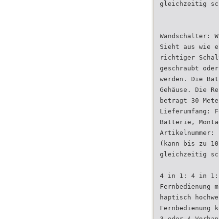
gleichzeitig sc
Wandschalter: W
Sieht aus wie e
richtiger Schal
geschraubt oder
werden. Die Bat
Gehäuse. Die Re
beträgt 30 Mete
Lieferumfang: F
Batterie, Monta
Artikelnummer: 
(kann bis zu 10
gleichzeitig sc
4 in 1: 4 in 1:
Fernbedienung m
haptisch hochwe
Fernbedienung k
3 oder 4 Vorhan